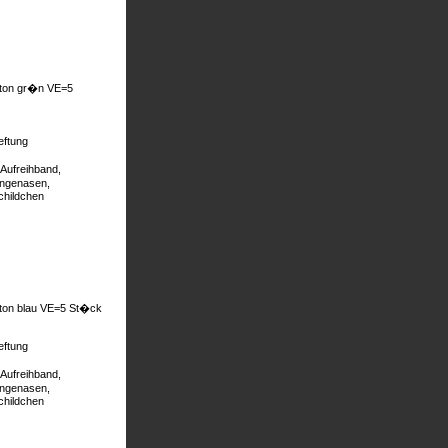
rton gr�n VE=5
eftung
Aufreihband,
�ngenasen,
childchen
rton blau VE=5 St�ck
eftung
Aufreihband,
�ngenasen,
childchen