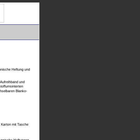
nische Heftung und
 Aufreihband und
offumsinterten
chselbaren Blanko-
 Karton mit Tasche