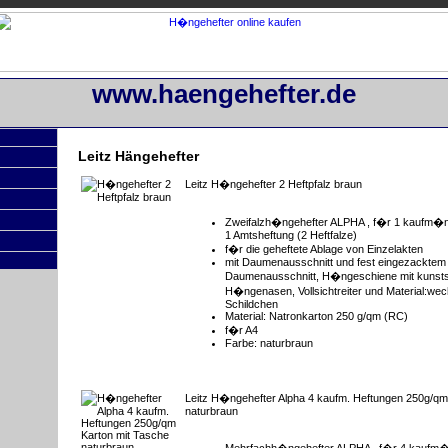
www.haengehefter.de
Leitz Hängehefter
Leitz H�ngehefter 2 Heftpfalz braun
Zweifalzh�ngehefter ALPHA , f�r 1 kaufm�n
1 Amtsheftung (2 Heftfalze)
f�r die geheftete Ablage von Einzelakten
mit Daumenausschnitt und fest eingezacktem
Daumenausschnitt, H�ngeschiene mit kunstst
H�ngenasen, Vollsichtreiter und Material:we
Schildchen
Material: Natronkarton 250 g/qm (RC)
f�r A4
Farbe: naturbraun
Leitz H�ngehefter Alpha 4 kaufm. Heftungen 250g/qm
naturbraun