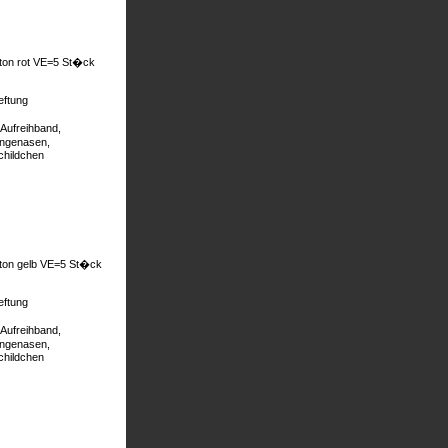
rton rot VE=5 St�ck
eftung
Aufreihband,
�ngenasen,
childchen
rton gelb VE=5 St�ck
eftung
Aufreihband,
�ngenasen,
childchen