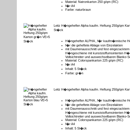
Material: Natronkarton 250 g/qm (RC)
f�r A4
Farbe: naturbraun
Leitz H�ngehefter Alpha kaufm. Heftung 250g/qm Ka
St�ck
H�ngehefter ALPHA , f�r kaufm�nnische H
f�r die geheftete Ablage von Einzelakten
mit Daumenausschnitt und fest eingezacktem 
H�ngeschiene mit kunststoffumsinterten H
Vollsichtreiter und auswechselbaren Blanko-S
Material: Colorspankarton 225 g/qm (RC)
f�r A4
Inhalt: 5 St�ck
Farbe: gr�n
Leitz H�ngehefter Alpha kaufm. Heftung 250g/qm Ka
H�ngehefter ALPHA , f�r kaufm�nnische H
f�r die geheftete Ablage von Einzelakten
mit Daumenausschnitt und fest eingezacktem 
H�ngeschiene mit kunststoffumsinterten H
Vollsichtreiter und auswechselbaren Blanko-S
Material: Colorspankarton 225 g/qm (RC)
f�r A4
Inhalt: 5 St�ck