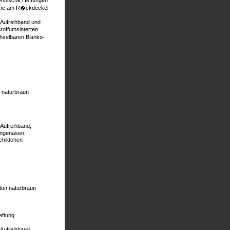
nnische Heftungen
asche am R�ckdeckel
 Aufreihband und
offumsinterten
chselbaren Blanko-
 naturbraun
Aufreihband,
�ngenasen,
childchen
ton naturbraun
eftung
Aufreihband,