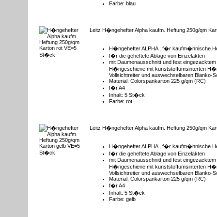
Farbe: blau
Leitz H�ngehefter Alpha kaufm. Heftung 250g/qm Ka
H�ngehefter ALPHA , f�r kaufm�nnische H
f�r die geheftete Ablage von Einzelakten
mit Daumenausschnitt und fest eingezacktem 
H�ngeschiene mit kunststoffumsinterten H
Vollsichtreiter und auswechselbaren Blanko-S
Material: Colorspankarton 225 g/qm (RC)
f�r A4
Inhalt: 5 St�ck
Farbe: rot
Leitz H�ngehefter Alpha kaufm. Heftung 250g/qm Ka
H�ngehefter ALPHA , f�r kaufm�nnische H
f�r die geheftete Ablage von Einzelakten
mit Daumenausschnitt und fest eingezacktem 
H�ngeschiene mit kunststoffumsinterten H
Vollsichtreiter und auswechselbaren Blanko-S
Material: Colorspankarton 225 g/qm (RC)
f�r A4
Inhalt: 5 St�ck
Farbe: gelb