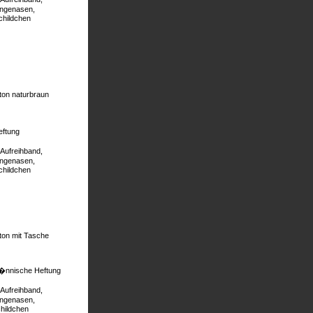
�ngenasen,
childchen
ton naturbraun
eftung
Aufreihband,
�ngenasen,
childchen
ton mit Tasche
�nnische Heftung
Aufreihband,
�ngenasen,
childchen