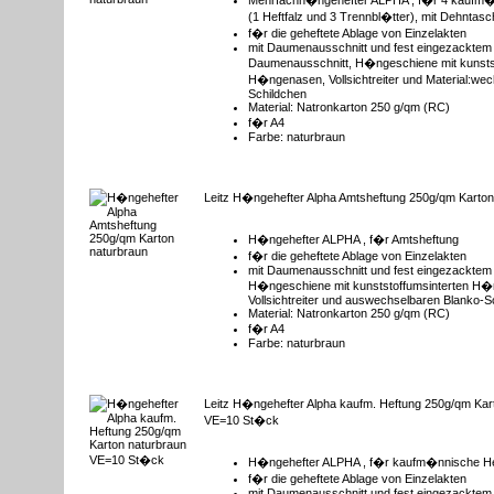
Mehrfachh�ngehefter ALPHA , f�r 4 kaufm�
(1 Heftfalz und 3 Trennbl�tter), mit Dehnt
f�r die geheftete Ablage von Einzelakten
mit Daumenausschnitt und fest eingezacktem
Daumenausschnitt, H�ngeschiene mit kunstst
H�ngenasen, Vollsichtreiter und Material:we
Schildchen
Material: Natronkarton 250 g/qm (RC)
f�r A4
Farbe: naturbraun
Leitz H�ngehefter Alpha Amtsheftung 250g/qm Karton
H�ngehefter ALPHA , f�r Amtsheftung
f�r die geheftete Ablage von Einzelakten
mit Daumenausschnitt und fest eingezacktem 
H�ngeschiene mit kunststoffumsinterten H
Vollsichtreiter und auswechselbaren Blanko-S
Material: Natronkarton 250 g/qm (RC)
f�r A4
Farbe: naturbraun
Leitz H�ngehefter Alpha kaufm. Heftung 250g/qm Kar
VE=10 St�ck
H�ngehefter ALPHA , f�r kaufm�nnische H
f�r die geheftete Ablage von Einzelakten
mit Daumenausschnitt und fest eingezacktem 