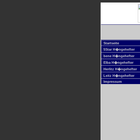
Startseite
5Star H�ngehefter
bene H�ngehefter
Elba H�ngehefter
Herlitz H�ngehefter
Leitz H�ngehefter
Impressum